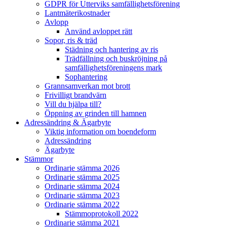
GDPR för Utterviks samfällighetsförening
Lantmäterikostnader
Avlopp
Använd avloppet rätt
Sopor, ris & träd
Städning och hantering av ris
Trädfällning och buskröjning på
samfällighetsföreningens mark
Sophantering
Grannsamverkan mot brott
Frivilligt brandvärn
Vill du hjälpa till?
Öppning av grinden till hamnen
Adressändring & Ägarbyte
Viktig information om boendeform
Adressändring
Ägarbyte
Stämmor
Ordinarie stämma 2026
Ordinarie stämma 2025
Ordinarie stämma 2024
Ordinarie stämma 2023
Ordinarie stämma 2022
Stämmoprotokoll 2022
Ordinarie stämma 2021