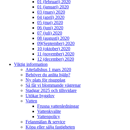
01 (februari) 2020
01 (januari) 2020
03 (mars) 2020
04 (april) 2020
05 (maj) 2020
06 (juni) 2020
07 (juli) 2020
08 (augusti) 2020
09(September) 2020
10 (oktober) 2020
11 (november) 2020
12 (december) 2020
Viktig information
Attefallshus 1 mars 2020
Behöver du anlita hjälp?
Ny plats för risupplag
Så får vi blommande vägrenar
Stadgar 2025 och tillsvidare
Utökar bygglov
Vatten
Frusna vattenledningar
Vattenkvalite
Vattenpolicy
Felanmälan & service
Köpa eller sälja fastigheten