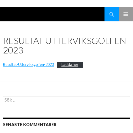
Search
Välkommen till Uttervik
SKIP
TO
CONTENT
RESULTAT UTTERVIKSGOLFEN
2023
Resultat-Utterviksgolfen-2023
Ladda ner
Sök
efter:
SENASTE KOMMENTARER