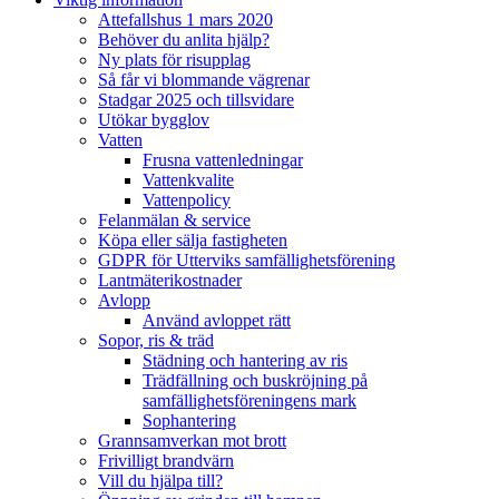
Attefallshus 1 mars 2020
Behöver du anlita hjälp?
Ny plats för risupplag
Så får vi blommande vägrenar
Stadgar 2025 och tillsvidare
Utökar bygglov
Vatten
Frusna vattenledningar
Vattenkvalite
Vattenpolicy
Felanmälan & service
Köpa eller sälja fastigheten
GDPR för Utterviks samfällighetsförening
Lantmäterikostnader
Avlopp
Använd avloppet rätt
Sopor, ris & träd
Städning och hantering av ris
Trädfällning och buskröjning på
samfällighetsföreningens mark
Sophantering
Grannsamverkan mot brott
Frivilligt brandvärn
Vill du hjälpa till?