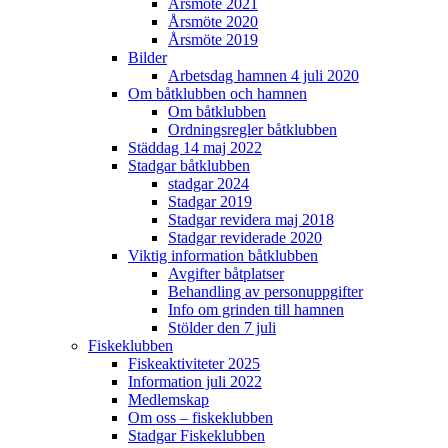
Årsmöte 2021
Årsmöte 2020
Årsmöte 2019
Bilder
Arbetsdag hamnen 4 juli 2020
Om båtklubben och hamnen
Om båtklubben
Ordningsregler båtklubben
Städdag 14 maj 2022
Stadgar båtklubben
stadgar 2024
Stadgar 2019
Stadgar revidera maj 2018
Stadgar reviderade 2020
Viktig information båtklubben
Avgifter båtplatser
Behandling av personuppgifter
Info om grinden till hamnen
Stölder den 7 juli
Fiskeklubben
Fiskeaktiviteter 2025
Information juli 2022
Medlemskap
Om oss – fiskeklubben
Stadgar Fiskeklubben