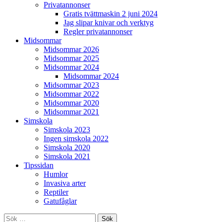
Privatannonser
Gratis tvättmaskin 2 juni 2024
Jag slipar knivar och verktyg
Regler privatannonser
Midsommar
Midsommar 2026
Midsommar 2025
Midsommar 2024
Midsommar 2024
Midsommar 2023
Midsommar 2022
Midsommar 2020
Midsommar 2021
Simskola
Simskola 2023
Ingen simskola 2022
Simskola 2020
Simskola 2021
Tipssidan
Humlor
Invasiva arter
Reptiler
Gatufåglar
Sök