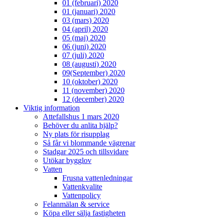
01 (februari) 2020
01 (januari) 2020
03 (mars) 2020
04 (april) 2020
05 (maj) 2020
06 (juni) 2020
07 (juli) 2020
08 (augusti) 2020
09(September) 2020
10 (oktober) 2020
11 (november) 2020
12 (december) 2020
Viktig information
Attefallshus 1 mars 2020
Behöver du anlita hjälp?
Ny plats för risupplag
Så får vi blommande vägrenar
Stadgar 2025 och tillsvidare
Utökar bygglov
Vatten
Frusna vattenledningar
Vattenkvalite
Vattenpolicy
Felanmälan & service
Köpa eller sälja fastigheten