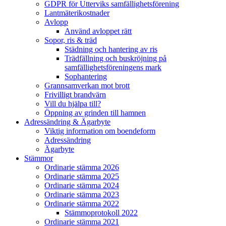
GDPR för Utterviks samfällighetsförening
Lantmäterikostnader
Avlopp
Använd avloppet rätt
Sopor, ris & träd
Städning och hantering av ris
Trädfällning och buskröjning på
samfällighetsföreningens mark
Sophantering
Grannsamverkan mot brott
Frivilligt brandvärn
Vill du hjälpa till?
Öppning av grinden till hamnen
Adressändring & Ägarbyte
Viktig information om boendeform
Adressändring
Ägarbyte
Stämmor
Ordinarie stämma 2026
Ordinarie stämma 2025
Ordinarie stämma 2024
Ordinarie stämma 2023
Ordinarie stämma 2022
Stämmoprotokoll 2022
Ordinarie stämma 2021