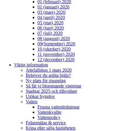
01 (februari) 2020
01 (januari) 2020
03 (mars) 2020
04 (april) 2020
05 (maj) 2020
06 (juni) 2020
07 (juli) 2020
08 (augusti) 2020
09(September) 2020
10 (oktober) 2020
11 (november) 2020
12 (december) 2020
Viktig information
Attefallshus 1 mars 2020
Behöver du anlita hjälp?
Ny plats för risupplag
Så får vi blommande vägrenar
Stadgar 2025 och tillsvidare
Utökar bygglov
Vatten
Frusna vattenledningar
Vattenkvalite
Vattenpolicy
Felanmälan & service
Köpa eller sälja fastigheten