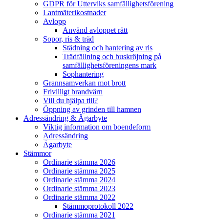
GDPR för Utterviks samfällighetsförening
Lantmäterikostnader
Avlopp
Använd avloppet rätt
Sopor, ris & träd
Städning och hantering av ris
Trädfällning och buskröjning på
samfällighetsföreningens mark
Sophantering
Grannsamverkan mot brott
Frivilligt brandvärn
Vill du hjälpa till?
Öppning av grinden till hamnen
Adressändring & Ägarbyte
Viktig information om boendeform
Adressändring
Ägarbyte
Stämmor
Ordinarie stämma 2026
Ordinarie stämma 2025
Ordinarie stämma 2024
Ordinarie stämma 2023
Ordinarie stämma 2022
Stämmoprotokoll 2022
Ordinarie stämma 2021