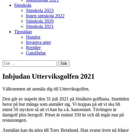
Simskola
Simskola 2023
Ingen simskola 2022
Simskola 2020
Simskola 2021
Tipssidan
Humlor
Invasiva arter
Reptiler
Gatufåglar
Sök
efter:
Inbjudan Utterviksgolfen 2021
Välkommen att anmäla dig till Utterviksgolfen.
Den går av stapeln den 31 juli 2021 på Jönåkers golfbana. Starttiden
beror på hur många som anmäler sig. Vi hoppas på att vi ska bli
minst 50 stycken så att vi kan ha s.k. kanonstart. Tävlingen är
damgolf plus herrgolf. Priset är endast 350 kr och då ingår mat på
restaurangen.
Anmälan kan du göra till Tony Berglund. Han svarar även på frågor