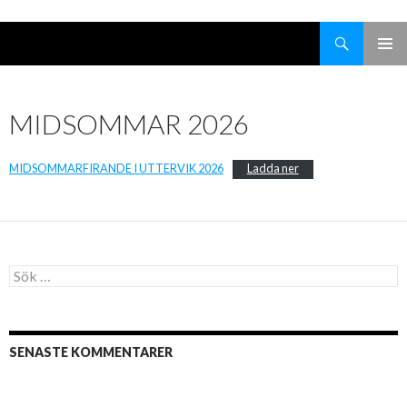
Search
Välkommen till Uttervik
SKIP
TO
CONTENT
MIDSOMMAR 2026
MIDSOMMARFIRANDE I UTTERVIK 2026
Ladda ner
Sök
efter:
SENASTE KOMMENTARER