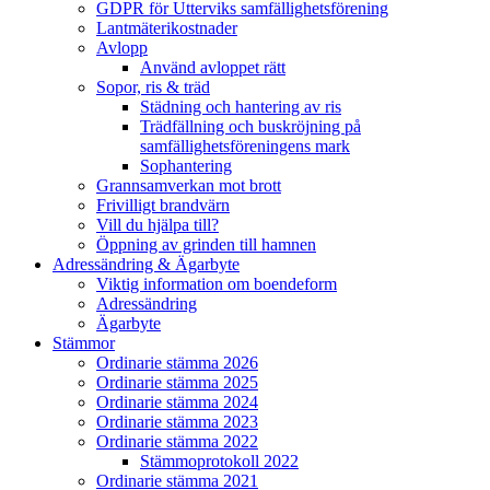
GDPR för Utterviks samfällighetsförening
Lantmäterikostnader
Avlopp
Använd avloppet rätt
Sopor, ris & träd
Städning och hantering av ris
Trädfällning och buskröjning på
samfällighetsföreningens mark
Sophantering
Grannsamverkan mot brott
Frivilligt brandvärn
Vill du hjälpa till?
Öppning av grinden till hamnen
Adressändring & Ägarbyte
Viktig information om boendeform
Adressändring
Ägarbyte
Stämmor
Ordinarie stämma 2026
Ordinarie stämma 2025
Ordinarie stämma 2024
Ordinarie stämma 2023
Ordinarie stämma 2022
Stämmoprotokoll 2022
Ordinarie stämma 2021