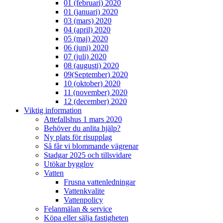
01 (februari) 2020
01 (januari) 2020
03 (mars) 2020
04 (april) 2020
05 (maj) 2020
06 (juni) 2020
07 (juli) 2020
08 (augusti) 2020
09(September) 2020
10 (oktober) 2020
11 (november) 2020
12 (december) 2020
Viktig information
Attefallshus 1 mars 2020
Behöver du anlita hjälp?
Ny plats för risupplag
Så får vi blommande vägrenar
Stadgar 2025 och tillsvidare
Utökar bygglov
Vatten
Frusna vattenledningar
Vattenkvalite
Vattenpolicy
Felanmälan & service
Köpa eller sälja fastigheten