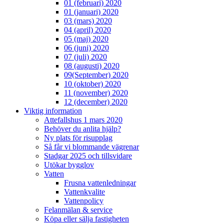
01 (februari) 2020
01 (januari) 2020
03 (mars) 2020
04 (april) 2020
05 (maj) 2020
06 (juni) 2020
07 (juli) 2020
08 (augusti) 2020
09(September) 2020
10 (oktober) 2020
11 (november) 2020
12 (december) 2020
Viktig information
Attefallshus 1 mars 2020
Behöver du anlita hjälp?
Ny plats för risupplag
Så får vi blommande vägrenar
Stadgar 2025 och tillsvidare
Utökar bygglov
Vatten
Frusna vattenledningar
Vattenkvalite
Vattenpolicy
Felanmälan & service
Köpa eller sälja fastigheten