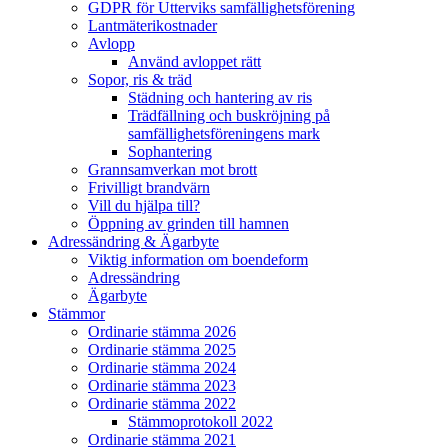
GDPR för Utterviks samfällighetsförening
Lantmäterikostnader
Avlopp
Använd avloppet rätt
Sopor, ris & träd
Städning och hantering av ris
Trädfällning och buskröjning på
samfällighetsföreningens mark
Sophantering
Grannsamverkan mot brott
Frivilligt brandvärn
Vill du hjälpa till?
Öppning av grinden till hamnen
Adressändring & Ägarbyte
Viktig information om boendeform
Adressändring
Ägarbyte
Stämmor
Ordinarie stämma 2026
Ordinarie stämma 2025
Ordinarie stämma 2024
Ordinarie stämma 2023
Ordinarie stämma 2022
Stämmoprotokoll 2022
Ordinarie stämma 2021